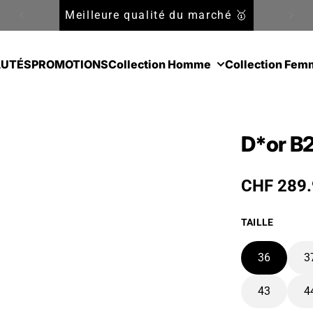
Meilleure qualité du marché 🥇
UTÉS
PROMOTIONS
Collection Homme
Collection Fem
D*or B
Prix habit
CHF 289.
TAILLE
36
3
43
4